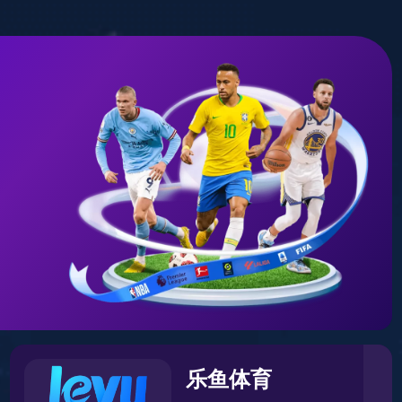
1栋5-6，21-23层
首页
了解
彩神vll
合作实例
合作实例
首页
合作实例