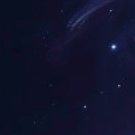
他吸引了一大批年轻粉丝，他们通过观看
人气球员通过不断创造佳绩，不断提升自
星。
2、对社会的贡献
人气足球明星不仅仅是在赛场上发光发热
重要贡献。许多顶级球星设立了慈善基金
梅西基金会致力于儿童教育和健康问题，
C罗同样不遗余力地投身于慈善事业，他
基础设施和医疗条件。这种慷慨行为不仅
中来，从而形成良好的社会氛围。
此外，内马尔也积极参与环保项目和青少
承担起更多责任，因此利用自己的影响力
作是体育界的一部分，更成为促进社会进