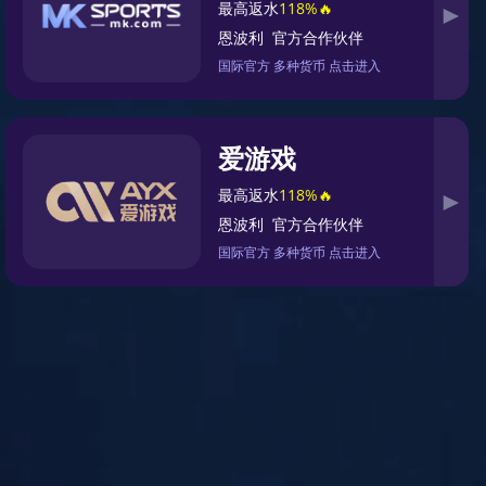
导航
了解
彩神vll