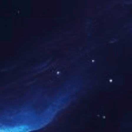
3、媒体与社交平台表
在现代社会，媒体与社交平台对于一个运
媒体为球星们提供了展示自己个性的舞台。
亿，他利用这个平台分享自己的训练日常
间的联系。
同时，梅西也同样活跃于各大社交平台。
到他的真实一面。此外，他还常常参与在
更加忠诚。
另外，新生代球星如哈兰德等，也开始利用
过轻松幽默的视频展示自身魅力，以此来
时代下，人气球星们正在不断创新与粉丝
4、独特个人魅力
每位成功的足球明星背后都有其独特的人
比如说C罗，以其坚定自信、不懈努力而