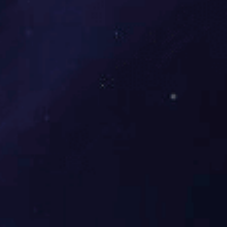
格吸引了一大批女性粉丝，让他在人群中显得尤为特
处巅峰，但始终保持低调，不张扬，让很多人觉得亲
，不少人欣赏的不仅是他的技艺，还有他作为人的品
旧能够赢得众多支持者。
姆巴佩，其青春活力和敢于突破常规的态度使得他迅
往将这种青春朝气视为一种新鲜感，而这种新鲜感恰恰就
分。这些不同风格与个性的结合，为现代足球赋予了
行榜”反映的不仅是一项简单的数据统计，而是深入揭
回馈社会、巧妙运用媒体以及独特个性塑造自己的公
自然而然地成为广泛喜爱的对象。
巨大的影响力，无论是在赛场上还是生活中的方方面