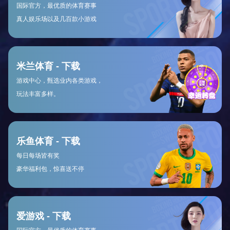
2026-01-29
杭州排球队在钻石联赛中的技术
表现分析与未来展望
杭州排球队在钻石联赛中的技术表现分析与未来展
望是一个重要的课题，旨在深入探讨该队伍在高水
平比赛中的竞技状态和技术特点。本文将从四个方
面进行详细阐述，包括球队的整体战术体系、球员
个人技术水平、团队协作能...