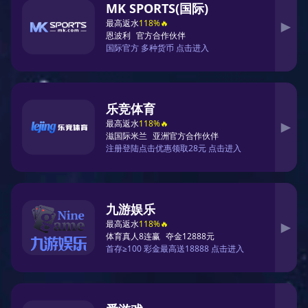
2026-01-31
武汉羽毛球队以59分稳居邀请赛
积分榜首位表现出色
武汉羽毛球队在近期的邀请赛中以59分的优异成
绩，稳居积分榜首位，展现了强大的实力和团队合
作精神。球队凭借出色的个人表现、战术执行能
力、良好的心理素质以及教练团队的精心指导，从
各个方面形成了整体优势。这...