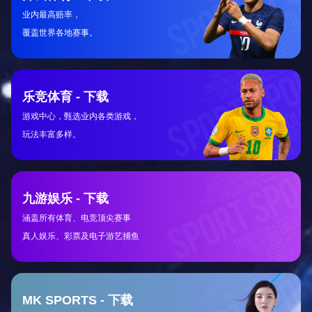
杰尼龟足球明星的成长之路与梦想追逐，是一个充
满激情、努力和梦想的故事。作为一只源自于神奇
宝贝世界的小海龟，杰尼龟从小就展现出了对足球
的热爱。在这个过程中，他经历了无数的挑战与磨
难，但他始终坚持自己的梦...