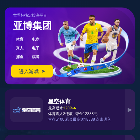
资讯中心
首页
资讯中心